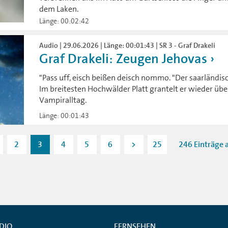
dem Laken.
Länge: 00:02:42
Audio | 29.06.2026 | Länge: 00:01:43 | SR 3 - Graf Drakeli
Graf Drakeli: Zeugen Jehovas
"Pass uff, eisch beißen deisch nommo. "Der saarländisch
Im breitesten Hochwälder Platt grantelt er wieder übe
Vampiralltag.
Länge: 00:01:43
2
3
4
5
6
>
25
246 Einträge a
DIO
FERNSEHEN