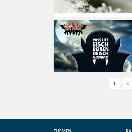
1
<
THEMEN
RA