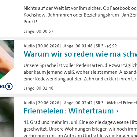
Nichts auf der Welt ist vor ihm sicher: Ob Facebook od
Kochshow, Bahnfahren oder Beziehungskram - Jan Zerbs
Punkt!
Länge: 00:00:57
Audio | 30.06.2026 | Länge: 00:01:48 | SR 3 - (c) SR
Warum wir so reden wie ma schwät
Unsere Sprache ist voller Redensarten, die zwar tägli
aber kaum jemand weiß, woher sie stammen. Alexander 
einer Redewendung auf den Zahn und erklärt ihren Ur
Länge: 00:01:48
Audio | 29.06.2026 | Länge: 00:02:42 | SR 3 - Michael Frieme
Friemeleien: Wintertraum
41 Grad und mehr im Juni. Eine so nie dagewesene Hit
geschwitzt. Unsere Wohnungen kriegen wir noch immer
verbrennen uns im Auto am Gurtschloss die Finger und