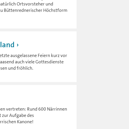
natürlich Ortsvorsteher und
zu Büttenrednerischer Höchstform
rland
letzte ausgelassene Feiern kurz vor
 Faasend auch viele Gottesdienste
ssen und fröhlich.
ren vertreten: Rund 600 Närrinnen
 zur Aufgabe des
ärrischen Kanone!