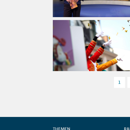
1
THEMEN
RA