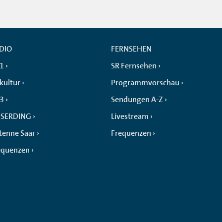
DIO
FERNSEHEN
 1
SR Fernsehen
kultur
Programmvorschau
 3
Sendungen A-Z
SERDING
Livestream
tenne Saar
Frequenzen
equenzen