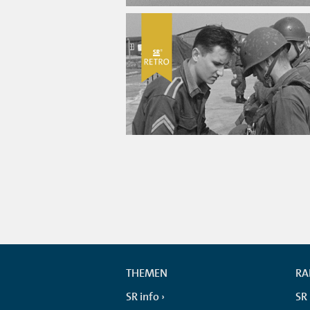
THEMEN
RA
SR info
SR