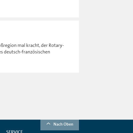
ßregion mal kracht, der Rotary-
es deutsch-französischen
Nach Oben
SERVICE