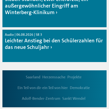
außergewöhnlicher Eingriff am
Winterberg-Klinikum
Audio | 06.08.2026 | SR 3
Leichter Anstieg bei den Schülerzahlen für
das neue Schuljahr
Saarland
Herzenssache
Projekte
Ein Teil von dir-ein Teil von hier
Demokratie
Adolf-Bender-Zentrum
Sankt Wendel