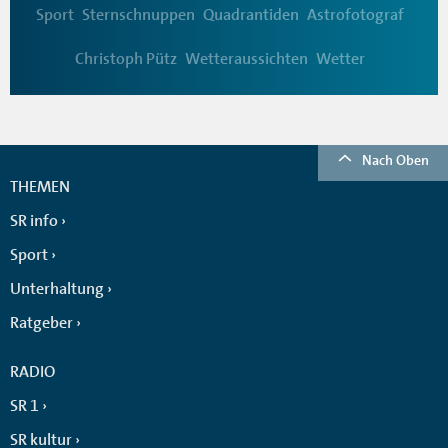
Sport
Sternschnuppen
Quadrantiden
Astrofotograf
Christoph Pütz
Wetteraussichten
Wetter
Nach Oben
THEMEN
SR info
Sport
Unterhaltung
Ratgeber
RADIO
SR 1
SR kultur