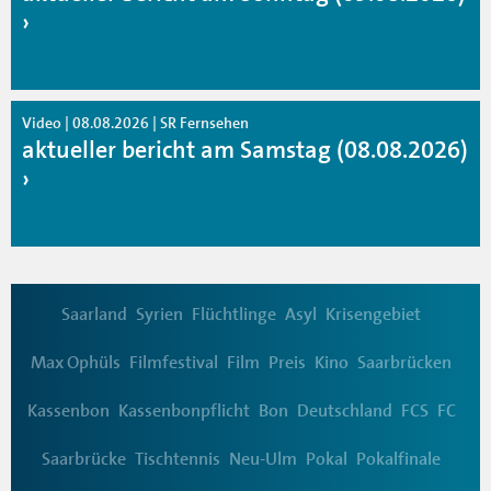
Video | 08.08.2026 | SR Fernsehen
aktueller bericht am Samstag (08.08.2026)
Saarland
Syrien
Flüchtlinge
Asyl
Krisengebiet
Max Ophüls
Filmfestival
Film
Preis
Kino
Saarbrücken
Kassenbon
Kassenbonpflicht
Bon
Deutschland
FCS
FC
Saarbrücke
Tischtennis
Neu-Ulm
Pokal
Pokalfinale