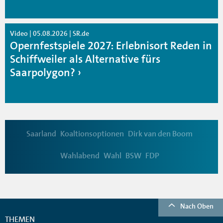
Video | 05.08.2026 | SR.de
Opernfestspiele 2027: Erlebnisort Reden in
Schiffweiler als Alternative fürs
Saarpolygon?
Saarland
Koaltionsoptionen
Dirk van den Boom
Wahlabend
Wahl
BSW
FDP
Nach Oben
THEMEN