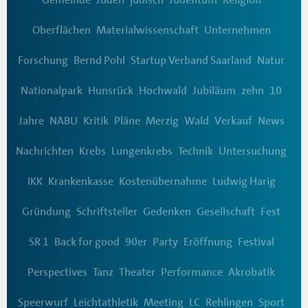
Oberflächen
Materialwissenschaft
Unternehmen
Forschung
Bernd Pohl
Startup Verband Saarland
Natur
Nationalpark
Hunsrück
Hochwald
Jubiläum
zehn
10
Jahre
NABU
Kritik
Pläne
Merzig
Wald
Verkauf
News
Nachrichten
Krebs
Lungenkrebs
Technik
Untersuchung
IKK
Krankenkasse
Kostenübernahme
Ludwig Harig
Gründung
Schriftsteller
Gedenken
Gesellschaft
Fest
SR 1
Back for good
90er
Party
Eröffnung
Festival
Perspectives
Tanz
Theater
Performance
Akrobatik
Speerwurf
Leichtathletik
Meeting
LC
Rehlingen
Sport