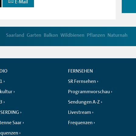
E-Mail
Saarland
Garten
Balkon
Wildbienen
Pflanzen
Naturnah
DIO
FERNSEHEN
 1
SR Fernsehen
kultur
Programmvorschau
 3
Sendungen A-Z
SERDING
Livestream
tenne Saar
Frequenzen
equenzen