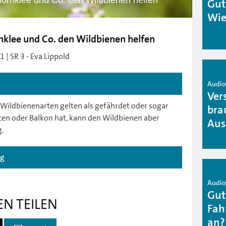
ornklee und Co. den Wildbienen helfen
Gut
Wie
klee und Co. den Wildbienen helfen
 | SR 3 - Eva Lippold
Audio 
Ver
 Wildbienenarten gelten als gefährdet oder sogar
bra
en oder Balkon hat, kann den Wildbienen aber
Aus
.
ag
Audio 
Gut
EN TEILEN
Fah
an?