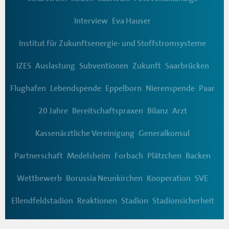
Interview
Eva Hauser
Institut für Zukunftsenergie- und Stoffstromsysteme
IZES
Auslastung
Subventionen
Zukunft
Saarbrücken
Flughafen
Lebendspende
Eppelborn
Nierenspende
Paar
20 Jahre
Bereitschaftspraxen
Bilanz
Arzt
Kassenärztliche Vereinigung
Generalkonsul
Partnerschaft
Medelsheim
Forbach
Plätzchen
Backen
Wettbewerb
Borussia Neunkirchen
Kooperation
SVE
Ellendfeldstadion
Reaktionen
Stadion
Stadionsicherheit