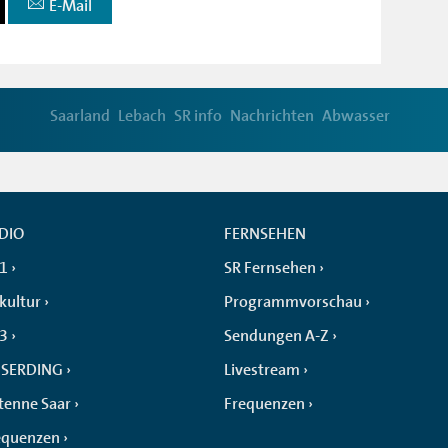
E-Mail
Saarland
Lebach
SR info
Nachrichten
Abwasser
DIO
FERNSEHEN
 1
SR Fernsehen
kultur
Programmvorschau
 3
Sendungen A-Z
SERDING
Livestream
tenne Saar
Frequenzen
equenzen