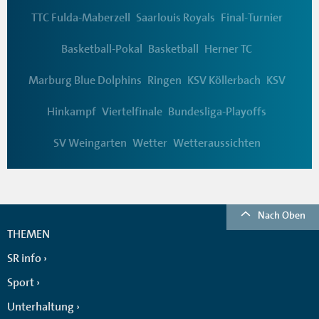
TTC Fulda-Maberzell
Saarlouis Royals
Final-Turnier
Basketball-Pokal
Basketball
Herner TC
Marburg Blue Dolphins
Ringen
KSV Köllerbach
KSV
Hinkampf
Viertelfinale
Bundesliga-Playoffs
SV Weingarten
Wetter
Wetteraussichten
Nach Oben
THEMEN
SR info
Sport
Unterhaltung