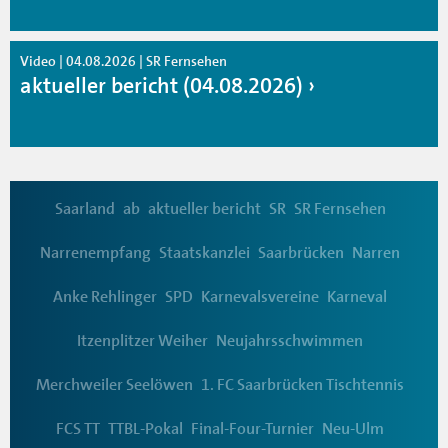
Video | 04.08.2026 | SR Fernsehen
aktueller bericht (04.08.2026)
Saarland
ab
aktueller bericht
SR
SR Fernsehen
Narrenempfang
Staatskanzlei
Saarbrücken
Narren
Anke Rehlinger
SPD
Karnevalsvereine
Karneval
Itzenplitzer Weiher
Neujahrsschwimmen
Merchweiler Seelöwen
1. FC Saarbrücken Tischtennis
FCS TT
TTBL-Pokal
Final-Four-Turnier
Neu-Ulm