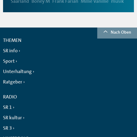
Saarland
Boney M
Frank Farian
Millie Vanillie
musik
Nach Oben
THEMEN
SR info
Sport
Unterhaltung
Ratgeber
RADIO
SR 1
SR kultur
SR 3