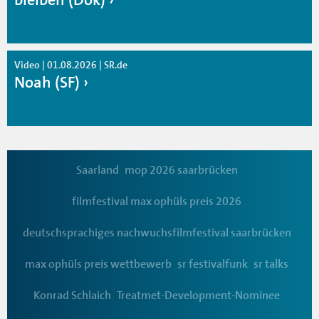
Video | 01.08.2026 | SR.de
Noah (SF)
Saarland
mop 2026 saarbrücken
filmfestival max ophüls preis 2026
deutschsprachiges nachwuchsfilmfestival saarbrücken
max ophüls preis wettbewerb
sr festivalfunk
sr talks
Konrad Schlaich
Treatmet-Development-Nominee