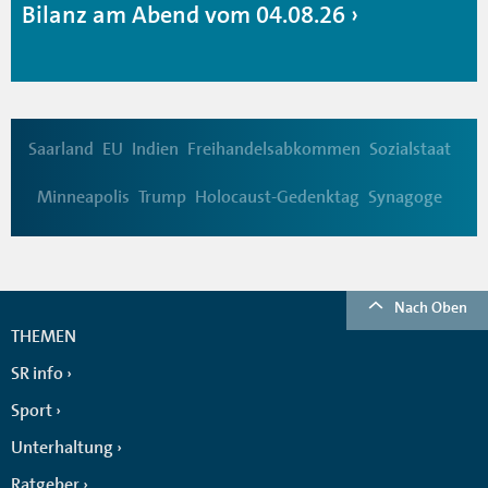
Bilanz am Abend vom 04.08.26
Saarland
EU
Indien
Freihandelsabkommen
Sozialstaat
Minneapolis
Trump
Holocaust-Gedenktag
Synagoge
Nach Oben
THEMEN
SR info
Sport
Unterhaltung
Ratgeber