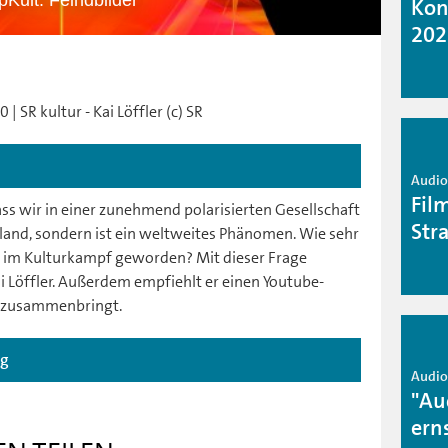
pKult: Feindbilder
Kon
202
| SR kultur - Kai Löffler (c) SR
Audio 
Fil
ass wir in einer zunehmend polarisierten Gesellschaft
Stra
chland, sondern ist ein weltweites Phänomen. Wie sehr
nt im Kulturkampf geworden? Mit dieser Frage
ai Löffler. Außerdem empfiehlt er einen Youtube-
n zusammenbringt.
ag
Audio 
"Au
ern