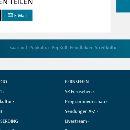
EN TEILEN
E-Mail
Saarland
Popkultur
PopKult
Feindbilder
Streitkultur
DIO
FERNSEHEN
 1
SR Fernsehen
kultur
Programmvorschau
 3
Sendungen A-Z
SERDING
Livestream