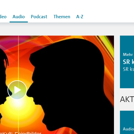
deo
Audio
Podcast
Themen
A-Z
Mehr 
SR 
SR k
AKT
Audio 