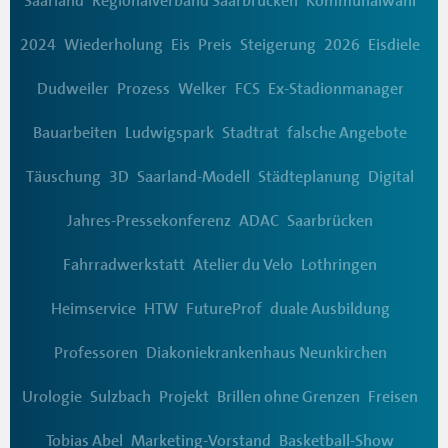
Saarland
Regionalverband Saarbrücken
Kommunalwahl
2024
Wiederholung
Eis
Preis
Steigerung
2026
Eisdiele
Dudweiler
Prozess
Welker
FCS
Ex-Stadionmanager
Bauarbeiten
Ludwigspark
Stadtrat
falsche Angebote
Täuschung
3D
Saarland-Modell
Städteplanung
Digital
Jahres-Pressekonferenz
ADAC
Saarbrücken
Fahrradwerkstatt
Atelier du Velo
Lothringen
Heimservice
HTW
FutureProf
duale Ausbildung
Professoren
Diakoniekrankenhaus Neunkirchen
Urologie
Sulzbach
Projekt
Brillen ohne Grenzen
Freisen
Tobias Abel
Marketing-Vorstand
Basketball-Show