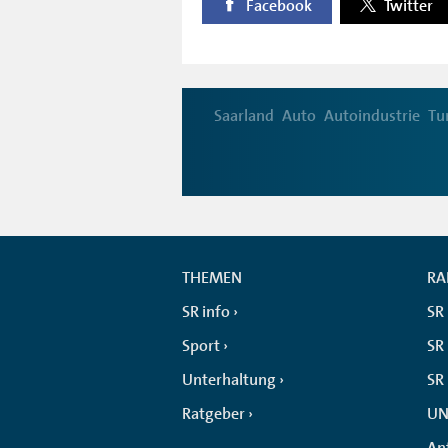
Facebook
Twitter
Saarland
Auto
Autoindustrie
Tu
THEMEN
RA
SR info
SR
Sport
SR 
Unterhaltung
SR
Ratgeber
UN
An