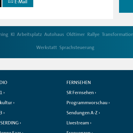
E-Mail
ning
KI
Arbeitsplatz
Autohaus
Oldtimer
Rallye
Transformatio
Werkstatt
Sprachsteuerung
DIO
FERNSEHEN
 1
SR Fernsehen
kultur
Programmvorschau
 3
Sendungen A-Z
SERDING
Livestream
tenne Saar
Frequenzen