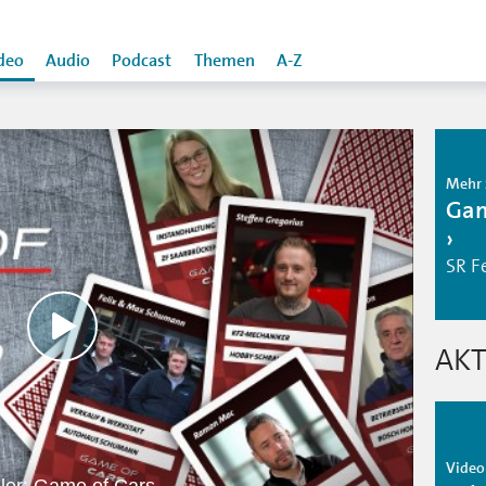
deo
Audio
Podcast
Themen
A-Z
Mehr 
Gam
SR F
AKT
Video