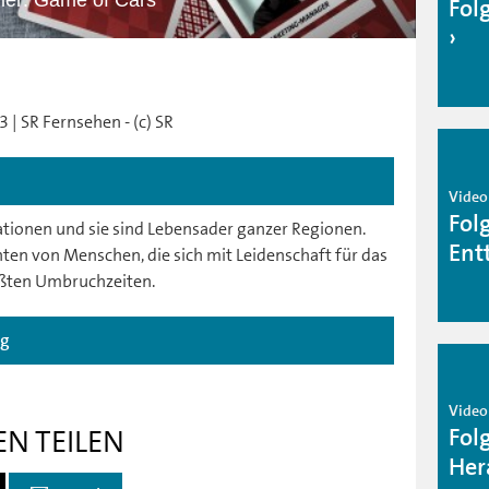
iler: Game of Cars
Fol
 | SR Fernsehen - (c) SR
Video
Fol
ationen und sie sind Lebensader ganzer Regionen.
Ent
chten von Menschen, die sich mit Leidenschaft für das
ößten Umbruchzeiten.
ag
Video
Fol
EN TEILEN
Her