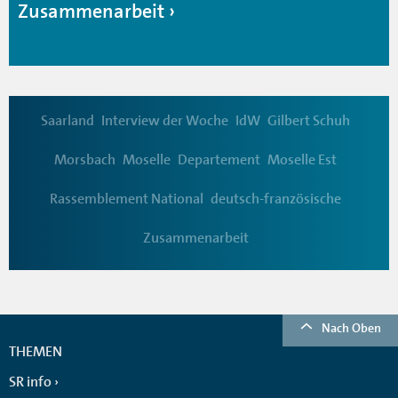
Zusammenarbeit
Saarland
Interview der Woche
IdW
Gilbert Schuh
Morsbach
Moselle
Departement
Moselle Est
Rassemblement National
deutsch-französische
Zusammenarbeit
Nach Oben
THEMEN
SR info