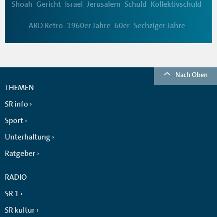
Shoah
Gericht
Israel
Jerusalem
Schuld
Kollektivschuld
ARD Retro
1960er Jahre
60er
Sechziger Jahre
Nach Oben
THEMEN
SR info
Sport
Unterhaltung
Ratgeber
RADIO
SR 1
SR kultur