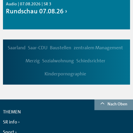
Audio | 07.08.2026 | SR 3
Rundschau 07.08.26
Saarland
Saar-CDU
Baustellen
zentralem Management
Merzig
Sozialwohnung
Schiedsrichter
Kinderpornographie
Nach Oben
THEMEN
SR info
Sport