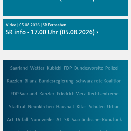
Video | 05.08.2026 | SR Fernsehen
SR info - 17.00 Uhr (05.08.2026)
Saarland
Wetter
Kubicki
FDP
Bundesvorsitz
Polizei
Razzien
Bilanz
Bundesregierung
schwarz-rote Koalition
FDP Saarland
Kanzler
Friedrich Merz
Rechtsextreme
Stadtrat
Neunkirchen
Haushalt
Kitas
Schulen
Urban
Art
Unfall
Nonnweiler
A1
SR
Saarländischer Rundfunk