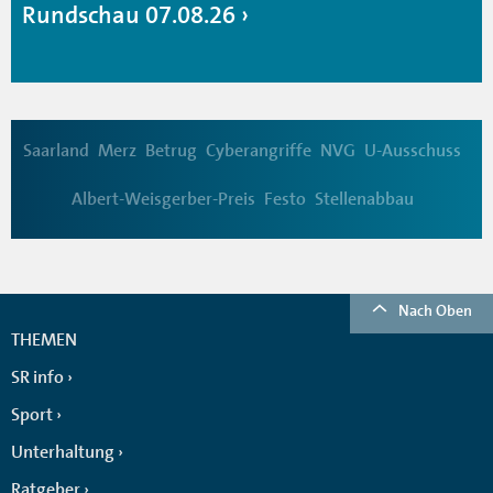
Rundschau 07.08.26
Saarland
Merz
Betrug
Cyberangriffe
NVG
U-Ausschuss
Albert-Weisgerber-Preis
Festo
Stellenabbau
Nach Oben
THEMEN
SR info
Sport
Unterhaltung
Ratgeber