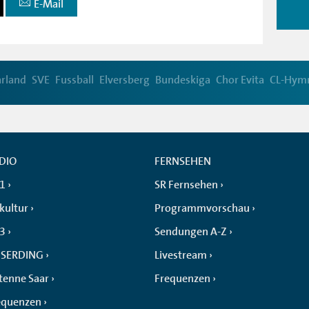
E-Mail
arland
SVE
Fussball
Elversberg
Bundeskiga
Chor Evita
CL-Hym
DIO
FERNSEHEN
 1
SR Fernsehen
kultur
Programmvorschau
 3
Sendungen A-Z
SERDING
Livestream
tenne Saar
Frequenzen
equenzen