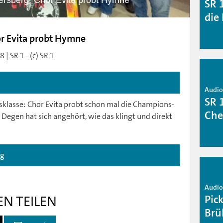
ersberg: Chor Evita probt Hymne
SR 
die
or Evita probt Hymne
| SR 1 - (c) SR 1
Audio 
SR 
sklasse: Chor Evita probt schon mal die Champions-
Che
Degen hat sich angehört, wie das klingt und direkt
ag
Audio 
Pic
EN TEILEN
Brü