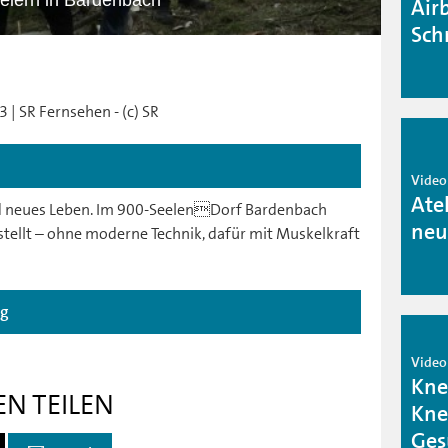
eiern in Bardenbach
Air
Sch
 | SR Fernsehen - (c) SR
Video
Ate
d neues Leben. Im 900-SeelenDorf Bardenbach
neu
stellt – ohne moderne Technik, dafür mit Muskelkraft
ag
Video
Kne
EN TEILEN
Kne
Ges