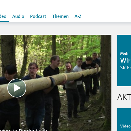
deo
Audio
Podcast
Themen
A-Z
Mehr 
Wir
SR F
AKT
Video