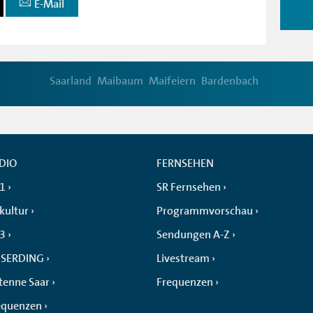
E-Mail
Saarland
Maibaum
Maifeiern
Bardenbach
DIO
FERNSEHEN
 1
SR Fernsehen
kultur
Programmvorschau
 3
Sendungen A-Z
SERDING
Livestream
tenne Saar
Frequenzen
equenzen