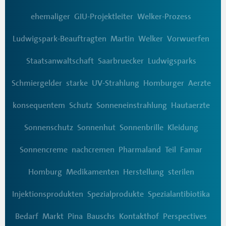
ehemaliger
GIU-Projektleiter
Welker-Prozess
Ludwigspark-Beauftragten
Martin
Welker
Vorwuerfen
Staatsanwaltschaft
Saarbruecker
Ludwigsparks
Schmiergelder
starke
UV-Strahlung
Homburger
Aerzte
konsequentem
Schutz
Sonneneinstrahlung
Hautaerzte
Sonnenschutz
Sonnenhut
Sonnenbrille
Kleidung
Sonnencreme
nachcremen
Pharmaland
Teil
Famar
Homburg
Medikamenten
Herstellung
sterilen
Injektionsprodukten
Spezialprodukte
Spezialantibiotika
Bedarf
Markt
Pina
Bauschs
Kontakthof
Perspectives