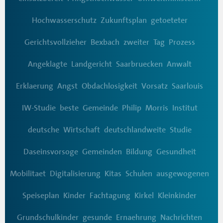
Hochwasserschutz
Zukunftsplan
getoeteter
Gerichtsvollzieher
Bexbach
zweiter
Tag
Prozess
Angeklagte
Landgericht
Saarbruecken
Anwalt
Erklaerung
Angst
Obdachlosigkeit
Vorsatz
Saarlouis
IW-Studie
beste
Gemeinde
Philip
Morris
Institut
deutsche
Wirtschaft
deutschlandweite
Studie
Daseinsvorsoge
Gemeinden
Bildung
Gesundheit
Mobilitaet
Digitalisierung
Kitas
Schulen
ausgewogenen
Speiseplan
Kinder
Fachtagung
Kirkel
Kleinkinder
Grundschulkinder
gesunde
Ernaehrung
Nachrichten