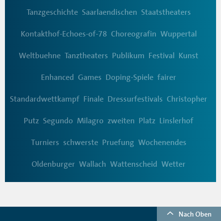
Tanzgeschichte
Saarlaendischen
Staatstheaters
Kontakthof-Echoes-of-78
Choreografin
Wuppertal
Weltbuehne
Tanztheaters
Publikum
Festival
Kunst
Enhanced
Games
Doping-Spiele
fairer
Standardwettkampf
Finale
Dressurfestivals
Christopher
Putz
Segundo
Milagro
zweiten
Platz
Linslerhof
Turniers
schwerste
Pruefung
Wochenendes
Oldenburger
Wallach
Wattenscheid
Wetter
Nach Oben