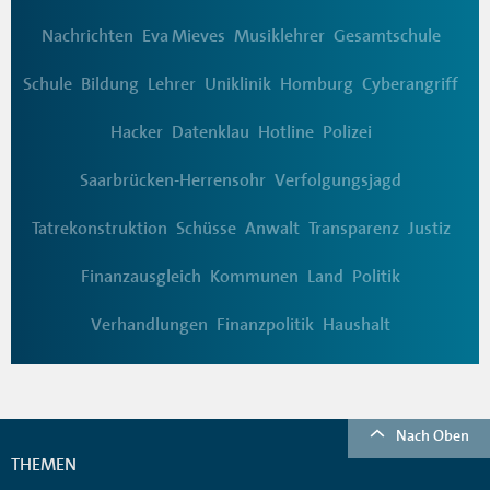
Nachrichten
Eva Mieves
Musiklehrer
Gesamtschule
Schule
Bildung
Lehrer
Uniklinik
Homburg
Cyberangriff
Hacker
Datenklau
Hotline
Polizei
Saarbrücken-Herrensohr
Verfolgungsjagd
Tatrekonstruktion
Schüsse
Anwalt
Transparenz
Justiz
Finanzausgleich
Kommunen
Land
Politik
Verhandlungen
Finanzpolitik
Haushalt
Nach Oben
THEMEN