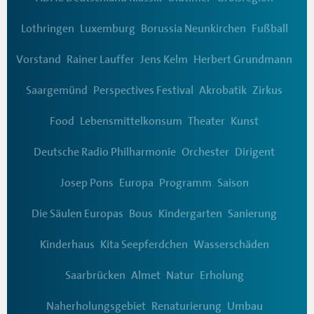
Lothringen
Luxemburg
Borussia Neunkirchen
Fußball
Vorstand
Rainer Lauffer
Jens Kelm
Herbert Grundmann
Saargemünd
Perspectives Festival
Akrobatik
Zirkus
Food
Lebensmittelkonsum
Theater
Kunst
Deutsche Radio Philharmonie
Orchester
Dirigent
Josep Pons
Europa
Programm
Saison
Die Säulen Europas
Bous
Kindergarten
Sanierung
Kinderhaus
Kita Seepferdchen
Wasserschäden
Saarbrücken
Almet
Natur
Erholung
Naherholungsgebiet
Renaturierung
Umbau