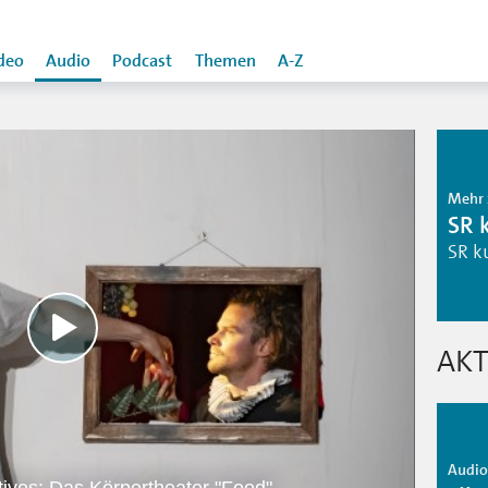
deo
Audio
Podcast
Themen
A-Z
Mehr 
SR 
SR k
AKT
Audio 