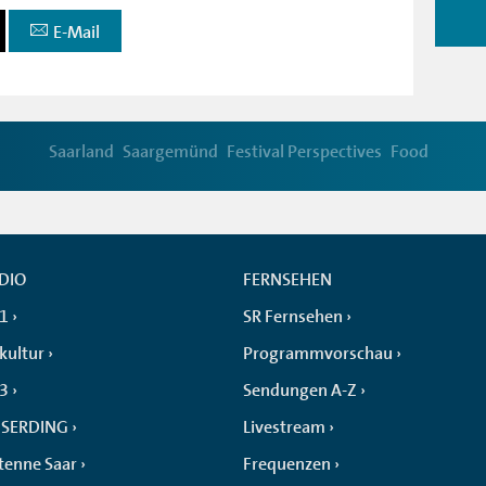
E-Mail
Saarland
Saargemünd
Festival Perspectives
Food
DIO
FERNSEHEN
 1
SR Fernsehen
kultur
Programmvorschau
 3
Sendungen A-Z
SERDING
Livestream
tenne Saar
Frequenzen