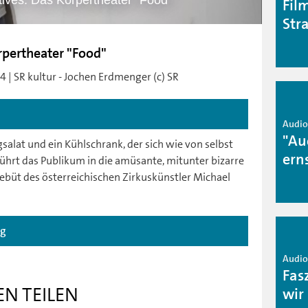
tives: Das Körpertheater "Food"
Fil
Stra
örpertheater "Food"
4 | SR kultur - Jochen Erdmenger (c) SR
Audio 
"Au
salat und ein Kühlschrank, der sich wie von selbst
ern
führt das Publikum in die amüsante, mitunter bizarre
ebüt des österreichischen Zirkuskünstler Michael
ag
Audio 
Fas
EN TEILEN
wir