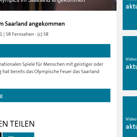
 Olympics im Saarland angekommen
akt
s im Saarland angekommen
 | SR Fernsehen - (c) SR
Video
 nationalen Spiele für Menschen mit geistiger oder
akt
hat bereits das Olympische Feuer das Saarland
ag
Video
EN TEILEN
akt