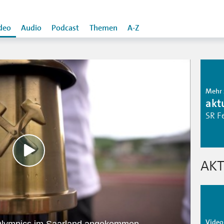
deo
Audio
Podcast
Themen
A-Z
Mehr 
aktu
SR F
AKT
Video