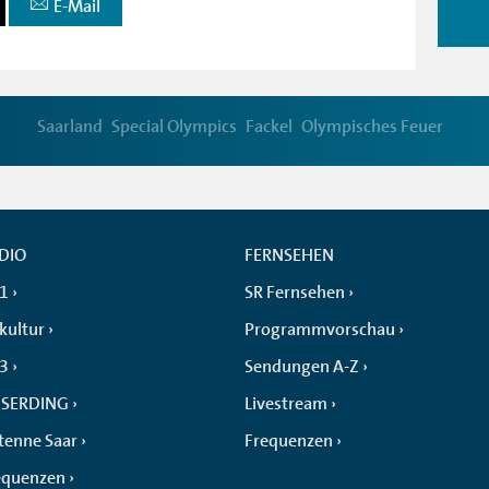
E-Mail
Saarland
Special Olympics
Fackel
Olympisches Feuer
DIO
FERNSEHEN
 1
SR Fernsehen
kultur
Programmvorschau
 3
Sendungen A-Z
SERDING
Livestream
tenne Saar
Frequenzen
equenzen