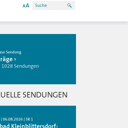
zur Sendung
träge
| 1028 Sendungen
UELLE SENDUNGEN
| 06.08.2026 | SR 1
bad Kleinblittersdorf: