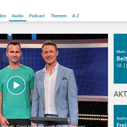
deo
Audio
Podcast
Themen
A-Z
Mehr 
Bei
SR 1
AKT
Audio 
Frei