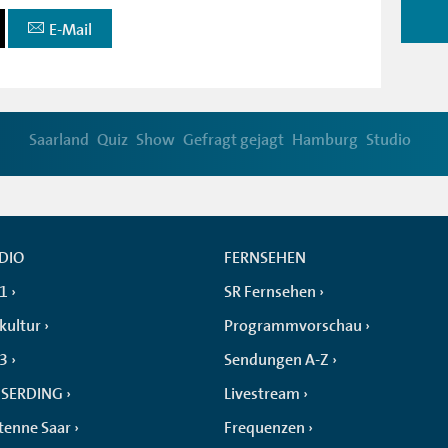
E-Mail
Saarland
Quiz
Show
Gefragt gejagt
Hamburg
Studio
DIO
FERNSEHEN
 1
SR Fernsehen
kultur
Programmvorschau
 3
Sendungen A-Z
SERDING
Livestream
tenne Saar
Frequenzen