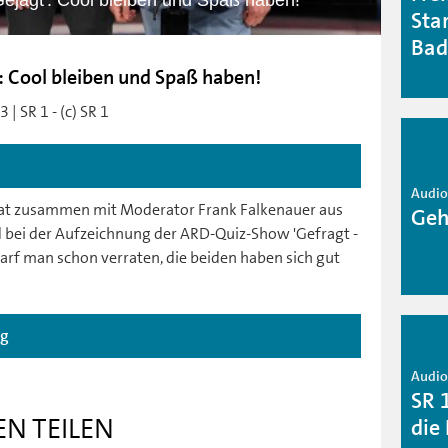
 Gejagt': Cool bleiben und Spaß haben!
Sta
Bad
': Cool bleiben und Spaß haben!
| SR 1 - (c) SR 1
Audio 
hat zusammen mit Moderator Frank Falkenauer aus
Geh
 bei der Aufzeichnung der ARD-Quiz-Show 'Gefragt -
arf man schon verraten, die beiden haben sich gut
ag
Audio 
SR 
EN TEILEN
die