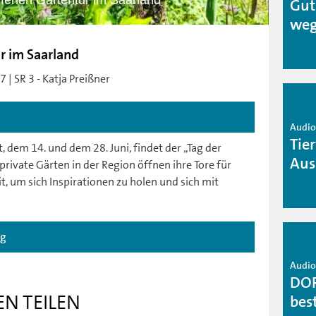
ffenen Gartentür im Saarland
Gut
weg
r im Saarland
 | SR 3 - Katja Preißner
Audio 
Tie
dem 14. und dem 28. Juni, findet der „Tag der
Aus
rivate Gärten in der Region öffnen ihre Tore für
t, um sich Inspirationen zu holen und sich mit
ag
Audio 
DOR
EN TEILEN
bes