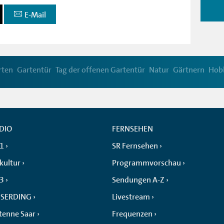
E-Mail
rten
Gartentür
Tag der offenen Gartentür
Natur
Gärtnern
Hob
DIO
FERNSEHEN
 1
SR Fernsehen
kultur
Programmvorschau
 3
Sendungen A-Z
SERDING
Livestream
tenne Saar
Frequenzen