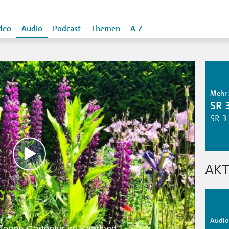
deo
Audio
Podcast
Themen
A-Z
Mehr 
SR 
SR 3
AKT
Audio 