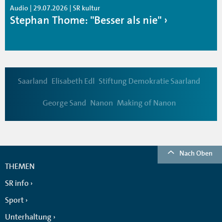
Audio | 29.07.2026 | SR kultur
Stephan Thome: "Besser als nie"
Saarland
Elisabeth Edl
Stiftung Demokratie Saarland
George Sand
Nanon
Making of Nanon
Nach Oben
THEMEN
SR info
Sport
Unterhaltung