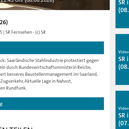
- 21.45 Uhr (08.06.2026)
SR 
(08
026)
 | SR Fernsehen - (c) SR
Video
SR 
k: Saarländische Stahlindustrie protestiert gegen
(08
ln durch Bundeswirtschaftsministerin Reiche,
ert besseres Baustellenmanagement im Saarland,
 Zugverkehr, Aktuelle Lage in Nahost,
hen Rundfunk.
ag
Video
SR 
(07