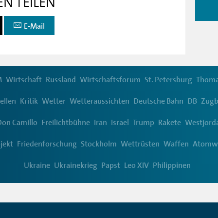
EN TEILEN
E-Mail
M
Wirtschaft
Russland
Wirtschaftsforum
St. Petersburg
Thoma
ellen
Kritik
Wetter
Wetteraussichten
Deutsche Bahn
DB
Zugb
Don Camillo
Freilichtbühne
Iran
Israel
Trump
Rakete
Westjord
jekt
Friedenforschung
Stockholm
Wettrüsten
Waffen
Atomw
Ukraine
Ukrainekrieg
Papst
Leo XIV
Philippinen