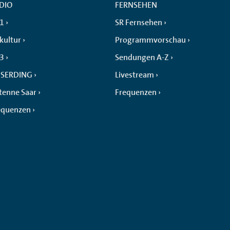
DIO
FERNSEHEN
 1
SR Fernsehen
kultur
Programmvorschau
 3
Sendungen A-Z
SERDING
Livestream
tenne Saar
Frequenzen
equenzen