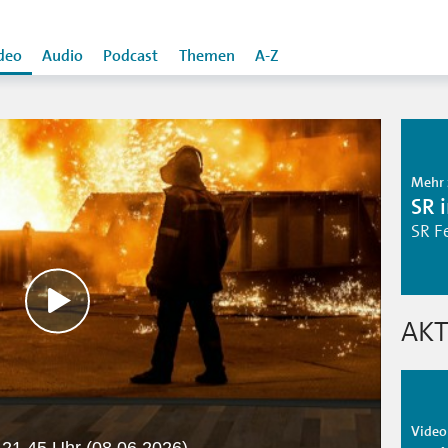
deo
Audio
Podcast
Themen
A-Z
Mehr 
SR 
SR F
AKT
Video