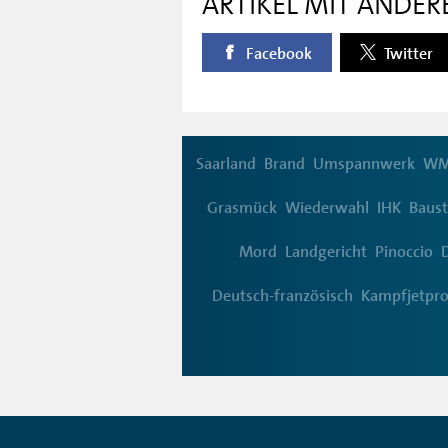
ARTIKEL MIT ANDER
Facebook
Twitter
Saarland
Brand
Umspannwerk
W
Grasmück
Wiederwahl
IHK
Baust
Mord
Landgericht
Pinoccio
Deutsch-französisch
Kampfjetpro