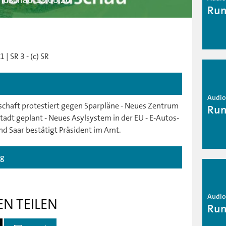
ndschau 12.06.26
Run
| SR 3 - (c) SR
Audio 
schaft protestiert gegen Sparpläne - Neues Zentrum
Run
tadt geplant - Neues Asylsystem in der EU - E-Autos-
nd Saar bestätigt Präsident im Amt.
ag
Audio 
EN TEILEN
Run