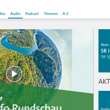
deo
Audio
Podcast
Themen
A-Z
Mehr 
SR 
SR 3
AKT
Audio 