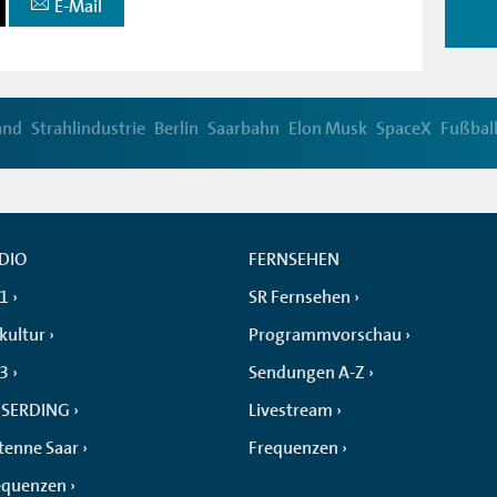
E-Mail
and
Strahlindustrie
Berlin
Saarbahn
Elon Musk
SpaceX
Fußbal
DIO
FERNSEHEN
 1
SR Fernsehen
kultur
Programmvorschau
 3
Sendungen A-Z
SERDING
Livestream
tenne Saar
Frequenzen
equenzen