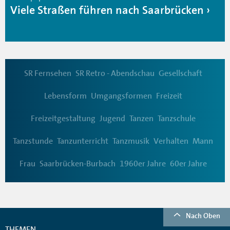
Viele Straßen führen nach Saarbrücken
SR Fernsehen
SR Retro - Abendschau
Gesellschaft
Lebensform
Umgangsformen
Freizeit
Freizeitgestaltung
Jugend
Tanzen
Tanzschule
Tanzstunde
Tanzunterricht
Tanzmusik
Verhalten
Mann
Frau
Saarbrücken-Burbach
1960er Jahre
60er Jahre
Nach Oben
THEMEN