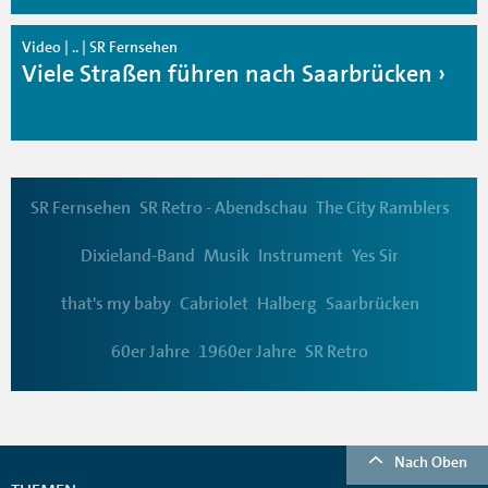
Video | .. | SR Fernsehen
Viele Straßen führen nach Saarbrücken
SR Fernsehen
SR Retro - Abendschau
The City Ramblers
Dixieland-Band
Musik
Instrument
Yes Sir
that's my baby
Cabriolet
Halberg
Saarbrücken
60er Jahre
1960er Jahre
SR Retro
Nach Oben