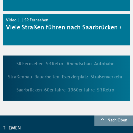
Video | .. | SR Fernsehen
Viele Straßen führen nach Saarbrücken
SR Fernsehen
SR Retro - Abendschau
Autobahn
Straßenbau
Bauarbeiten
Exerzierplatz
Straßenverkehr
Saarbrücken
60er Jahre
1960er Jahre
SR Retro
Nach Oben
THEMEN