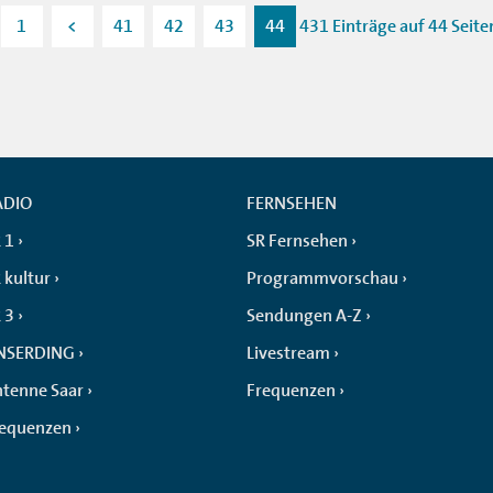
1
<
41
42
43
44
431 Einträge auf 44 Seite
ADIO
FERNSEHEN
 1
SR Fernsehen
 kultur
Programmvorschau
 3
Sendungen A-Z
NSERDING
Livestream
tenne Saar
Frequenzen
requenzen