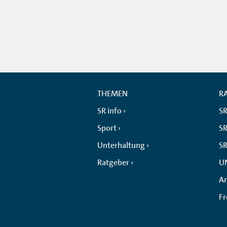
THEMEN
R
SR info
SR
Sport
SR
Unterhaltung
SR
Ratgeber
U
An
F