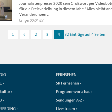
Journalistenpreises 2020 sein Grußwort per Videobots
für die Preisverleihung in diesem Jahr: "Alles bleibt an
Veränderungen ...
Länge: 00:04:27
1
<
2
3
4
32 Einträge auf 4 Seiten
DIO
FERNSEHEN
 1
SR Fernsehen
kultur
Programmvorschau
 3
Sendungen A-Z
SERDING
Livestream