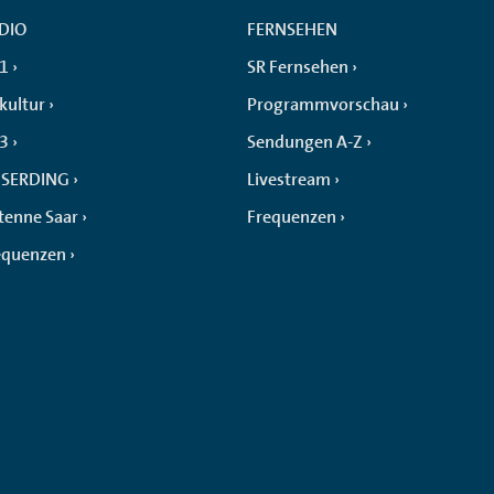
DIO
FERNSEHEN
 1
SR Fernsehen
kultur
Programmvorschau
 3
Sendungen A-Z
SERDING
Livestream
tenne Saar
Frequenzen
equenzen