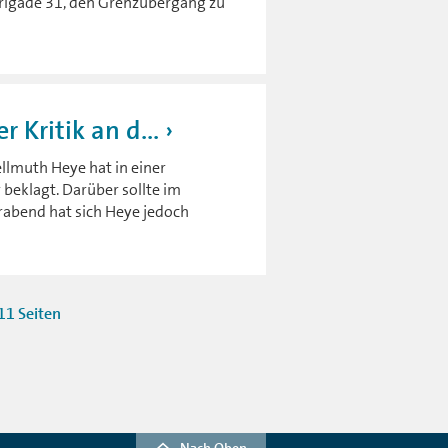
rigade 31, den Grenzübergang zu
 Kritik an d...
lmuth Heye hat in einer
beklagt. Darüber sollte im
rabend hat sich Heye jedoch
11 Seiten
Nach Oben