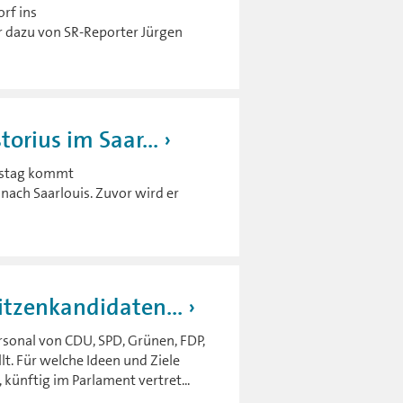
orf ins
dazu von SR-Reporter Jürgen
orius im Saar...
nstag kommt
 nach Saarlouis. Zuvor wird er
itzenkandidaten...
rsonal von CDU, SPD, Grünen, FDP,
lt. Für welche Ideen und Ziele
 künftig im Parlament vertret...