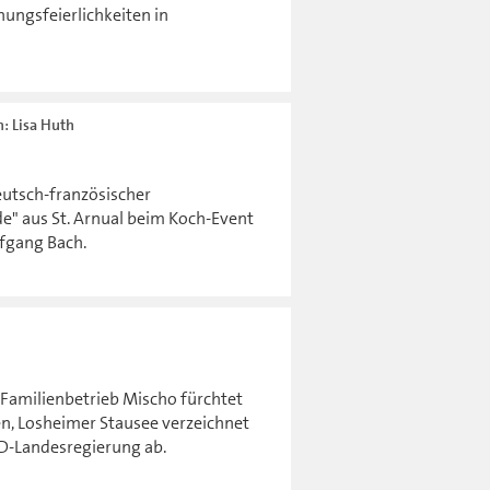
nungsfeierlichkeiten in
n: Lisa Huth
eutsch-französischer
de" aus St. Arnual beim Koch-Event
lfgang Bach.
 Familienbetrieb Mischo fürchtet
en, Losheimer Stausee verzeichnet
PD-Landesregierung ab.