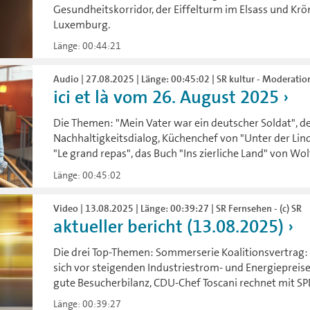
Gesundheitskorridor, der Eiffelturm im Elsass und Krö
Luxemburg.
Länge: 00:44:21
Audio | 27.08.2025 | Länge: 00:45:02 | SR kultur - Moderatio
ici et là vom 26. August 2025
Die Themen: "Mein Vater war ein deutscher Soldat", d
Nachhaltigkeitsdialog, Küchenchef von "Unter der Lin
"Le grand repas", das Buch "Ins zierliche Land" von Wo
Länge: 00:45:02
Video | 13.08.2025 | Länge: 00:39:27 | SR Fernsehen - (c) SR
aktueller bericht (13.08.2025)
Die drei Top-Themen: Sommerserie Koalitionsvertrag:
sich vor steigenden Industriestrom- und Energiepreis
gute Besucherbilanz, CDU-Chef Toscani rechnet mit S
Länge: 00:39:27