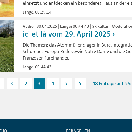
einsetzt und entdecken ein besonderes Haus an der el
Länge: 00:29:14
Audio | 30.04.2025 | Länge: 00:44:43 | SR kultur - Moderatio
ici et là vom 29. April 2025
Die Themen: das Atommüllendlager in Bure, Integrati
Schumans Europa-Rede sowie Notre Dame und die Ge
Franzosen füreinander.
Länge: 00:44:43
<
2
3
4
>
5
48 Einträge auf 5 S
DIO
FERNSEHEN