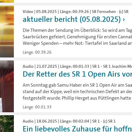
Video | 05.08.2025 | Länge: 00:39:26 | SR Fernsehen - (c) SR
aktueller bericht (05.08.2025)
Die Themen der Sendung im Überblick: So wird am Tag
Saarbrücken gefeiert, Genehmigung für ersten Cannabi
Weniger Spenden – mehr Not: Tiertafel im Saarland a
Länge: 00:39:26
Audio | 21.07.2025 | Länge: 00:01:33 | SR 1 - SR 1 Joachim M
Der Retter des SR 1 Open Airs 
Am Sonntag gab Samu Haber ein SR 1 Open Air am Saar
stand auf der Kippe, weil ein technischen Defekt an d
festgestellt wurde. Phillip Herget aus Püttlingen hatte
Länge: 00:01:33
Audio | 18.06.2025 | Länge: 00:02:04 | SR 1 - (c) SR 1
Ein liebevolles Zuhause für hoffnu