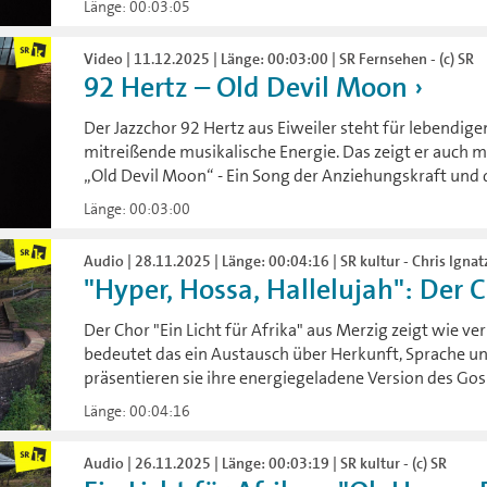
Länge: 00:03:05
Video | 11.12.2025 | Länge: 00:03:00 | SR Fernsehen - (c) SR
92 Hertz – Old Devil Moon
Der Jazzchor 92 Hertz aus Eiweiler steht für lebendig
mitreißende musikalische Energie. Das zeigt er auch mi
„Old Devil Moon“ - Ein Song der Anziehungskraft und 
Länge: 00:03:00
Audio | 28.11.2025 | Länge: 00:04:16 | SR kultur - Chris Ignat
"Hyper, Hossa, Hallelujah": Der Ch
Der Chor "Ein Licht für Afrika" aus Merzig zeigt wie ve
bedeutet das ein Austausch über Herkunft, Sprache 
präsentieren sie ihre energiegeladene Version des Gos
Länge: 00:04:16
Audio | 26.11.2025 | Länge: 00:03:19 | SR kultur - (c) SR