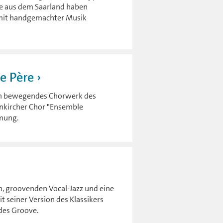
re aus dem Saarland haben
mit handgemachter Musik
e Père
 ein bewegendes Chorwerk des
nkircher Chor "Ensemble
mung.
en, groovenden Vocal-Jazz und eine
t seiner Version des Klassikers
des Groove.