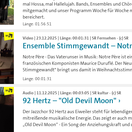
mal Hossa, mal Hallelujah. Bands, Ensembles und Chö
mitgemacht und unser Programm Woche für Woche 
bereichert.
Länge: 01:56:51
Video | 23.12.2025 | Länge: 00:01:31 | SR Fernsehen - (c) SR
Ensemble Stimmgewandt – Notr
Notre Père - Das Vaterunser in Musik: Notre Père ist
französischen Komponisten Maurice Duruflé. Der Neu
Stimmgewandt" bringt uns damit in Weihnachtsstim
Länge: 00:01:31
Audio | 11.12.2025 | Länge: 00:03:05 | SR kultur - (c) SR
92 Hertz – "Old Devil Moon"
Der Jazzchor 92 Hertz aus Eiweiler steht für lebendig
mitreißende musikalische Energie. Das zeigt er auch mi
„Old Devil Moon“ - Ein Song der Anziehungskraft und 