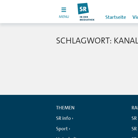
MENU
Startseite
Vi
SCHLAGWORT: KANA
THEMEN
RA
SR info
SR
Sport
SR 