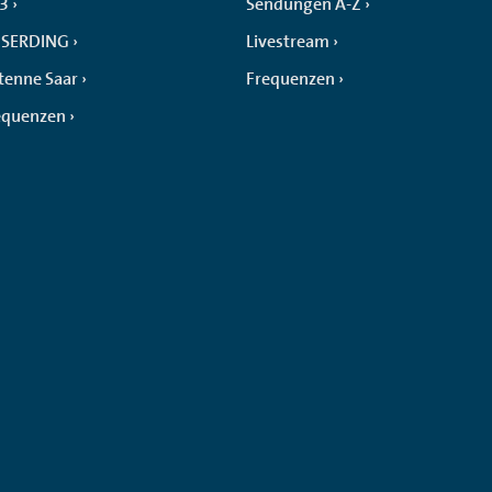
 3
Sendungen A-Z
SERDING
Livestream
tenne Saar
Frequenzen
equenzen