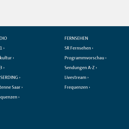
DIO
FERNSEHEN
 1
SR Fernsehen
kultur
Programmvorschau
 3
Sendungen A-Z
SERDING
Livestream
tenne Saar
Frequenzen
equenzen