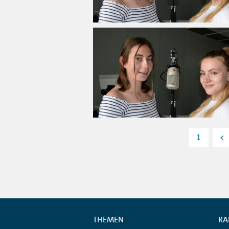
1
<
THEMEN
RA