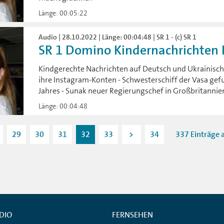
Länge: 00:05:22
Audio | 28.10.2022 | Länge: 00:04:48 | SR 1 - (c) SR 1
SR 1 Domino Kindernachrichten D
Kindgerechte Nachrichten auf Deutsch und Ukrainisch:
ihre Instagram-Konten - Schwesterschiff der Vasa ge
Jahres - Sunak neuer Regierungschef in Großbritannie
Länge: 00:04:48
29
30
31
32
33
>
34
337 Einträge a
DIO
FERNSEHEN