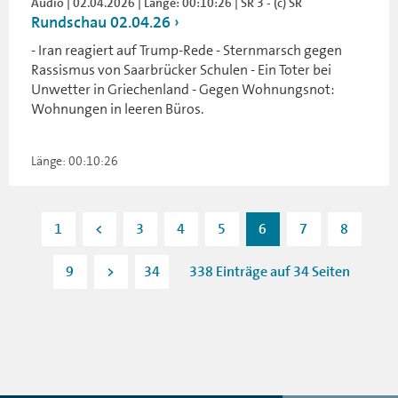
Audio | 02.04.2026 | Länge: 00:10:26 | SR 3 - (c) SR
Rundschau 02.04.26
- Iran reagiert auf Trump-Rede - Sternmarsch gegen
Rassismus von Saarbrücker Schulen - Ein Toter bei
Unwetter in Griechenland - Gegen Wohnungsnot:
Wohnungen in leeren Büros.
Länge: 00:10:26
1
<
3
4
5
6
7
8
9
>
34
338 Einträge auf 34 Seiten