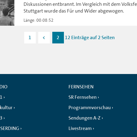
Diskussionen entbrannt. Im Vergleich mit dem Volksfe
Stuttgart wurde das Für und Wider abgewogen.
Länge: 00:08:52
1
<
2
12 Einträge auf 2 Seiten
DIO
FERNSEHEN
 1
SR Fernsehen
kultur
Programmvorschau
 3
Sendungen A-Z
SERDING
Livestream