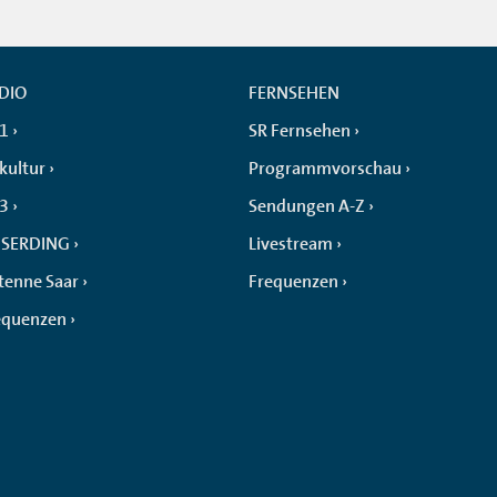
DIO
FERNSEHEN
 1
SR Fernsehen
kultur
Programmvorschau
 3
Sendungen A-Z
SERDING
Livestream
tenne Saar
Frequenzen
equenzen